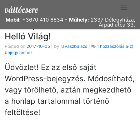
Skip
váltócsere
to
content
Mobil:
+3670 410 6634‬ -
Műhely:
2337 Délegyháza,
Hónap: 2017 október
Árpád utca 33.
Helló Világ!
Posted on
2017-10-05
|
by
ravaszbalazs
|
1 hozzászólás a(z)
Hel
bejegyzéshez
Vil
Üdvözlet! Ez az első saját
WordPress-bejegyzés. Módosítható,
vagy törölhető, aztán megkezdhető
a honlap tartalommal történő
feltöltése!