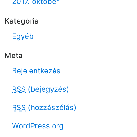
2017. október
Kategória
Egyéb
Meta
Bejelentkezés
RSS
(bejegyzés)
RSS
(hozzászólás)
WordPress.org